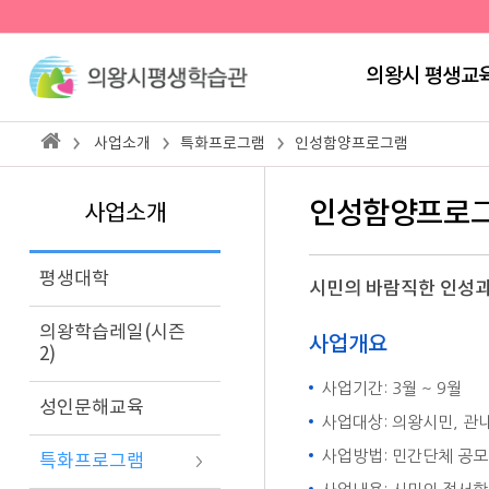
의왕시 평생교
사업소개
특화프로그램
인성함양프로그램
인성함양프로
사업소개
평생대학
시민의 바람직한 인성
의왕학습레일(시즌
사업개요
2)
사업기간: 3월 ~ 9월
성인문해교육
사업대상: 의왕시민, 관
사업방법: 민간단체 공모(
특화프로그램