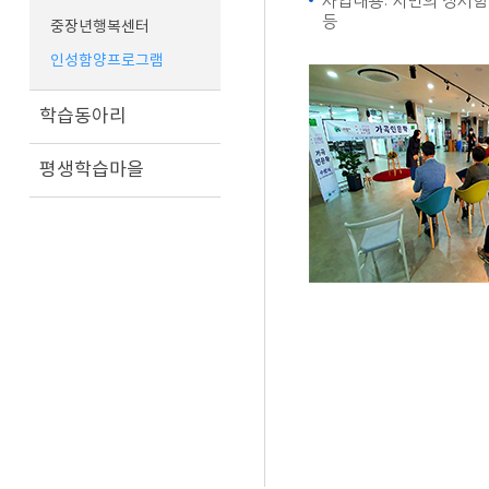
사업내용: 시민의 정서함
등
중장년행복센터
인성함양프로그램
학습동아리
평생학습마을