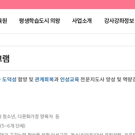
육원
평생학습도시 의왕
사업소개
강사강좌정보
그램
과
도덕성
함양 및
관계회복
과
인성교육
전문지도사 양성 및 역량
내 청소년, 다문화가정 양육자 등
5~6개 단체)