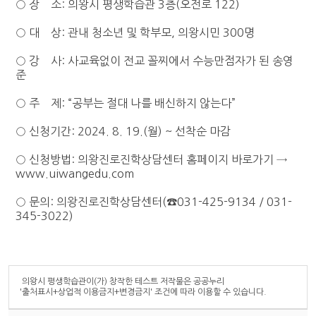
○ 장 소: 의왕시 평생학습관 3층(오전로 122)
○ 대 상: 관내 청소년 및 학부모, 의왕시민 300명
○ 강 사: 사교육없이 전교 꼴찌에서 수능만점자가 된 송영
준
○ 주 제: “공부는 절대 나를 배신하지 않는다”
○ 신청기간: 2024. 8. 19.(월) ~ 선착순 마감
○ 신청방법: 의왕진로진학상담센터 홈페이지 바로가기 →
www.uiwangedu.com
○ 문의: 의왕진로진학상담센터
(☎031-425-9134 / 031-
345-3022)
의왕시 평생학습관
이(가) 창작한
테스트
저작물은 공공누리
'출처표시+상업적 이용금지+변경금지'
조건에 따라 이용할 수 있습니다.